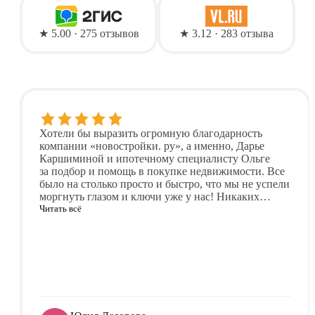
★ 5.00 · 275 отзывов
★ 3.12 · 283 отзыва
Хотели бы выразить огромную благодарность
компании «новостройки. ру», а именно, Дарье
Каршиминой и ипотечному специалисту Ольге
за подбор и помощь в покупке недвижимости. Все
было на столько просто и быстро, что мы не успели
моргнуть глазом и ключи уже у нас! Никаких
нервотрёпок и стрессов, все сделали ЗА НАС! Нам
Читать всё
одобрили дв ипотеку за полчаса,
без подтверждения дохода, чему мы очень рады,
хотя всегда думали, что нужно официальное
трудоустройство. Также, нам помогли с выбором
ЖК, все рассказали о застройщике,
проконсультировали, предложили варианты. После
просмотра мы сразу забронировали квартиру.
Вообщем — покупка недвижимости с вами