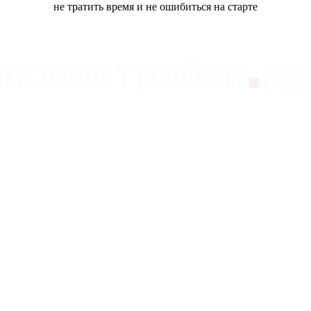
не тратить время и не ошибиться на старте
Независимый подбор квартир в новостройках
Владивостока
Все новостройки
О нас
Студии
Ипотека
Однокомнатные
Контакты
Двухкомнатные
+7 (423) 201-94-94