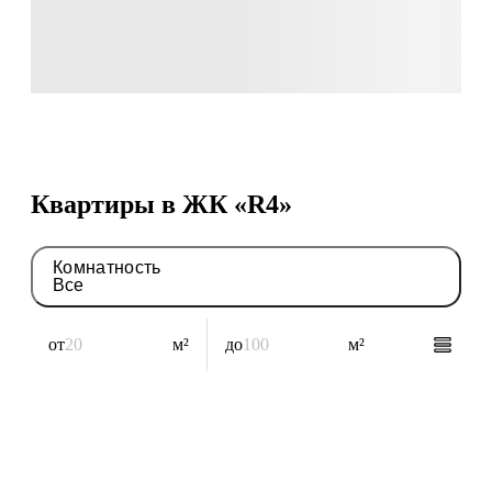
Квартиры в ЖК «R4»
Комнатность
Все
от
м²
до
м²