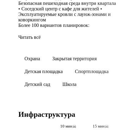
Безопасная пешеходная среда внутри квартала
• Соседский центр с кафе для жителей •
Эксплуатируемые кровли с лаунж-зонами и
коворкингом
Более 100 вариантов планировок:
двухуровневые квартиры, квартиры с
террасами и патио, евроформат с кухней-
Читать всё
гостиной, студии, квартиры с кабинетом и
вторым светом.
Комфорт и технологии:
• Дизайнерские лобби • Подземный паркинг с
Охрана
Закрытая территория
лифтом до квартиры • Кладовые, колясочные и
велосипедные • Панорамные окна и
Детская площадка
Спортплощадка
увеличенные проёмы • Потолки до 4,5 м на
первых этажах • 3 варианта отделки: черновая,
Детский сад
Школа
предчистовая, с ремонтом • Видеонаблюдение
и доступ к камерам для жителей •
Автоматизированный учёт коммунальных
услуг • Собственная автомойка 24/7
Инфраструктура
5 мин
10 мин
15 мин