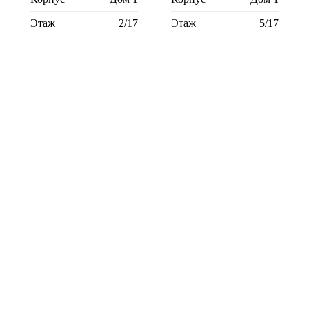
Этаж
2/17
Этаж
5/17
Студия
30,6 м²
Студия
30,6 м²
Корпус
Дом 1
Корпус
Дом 1
Этаж
8/17
Этаж
9/17